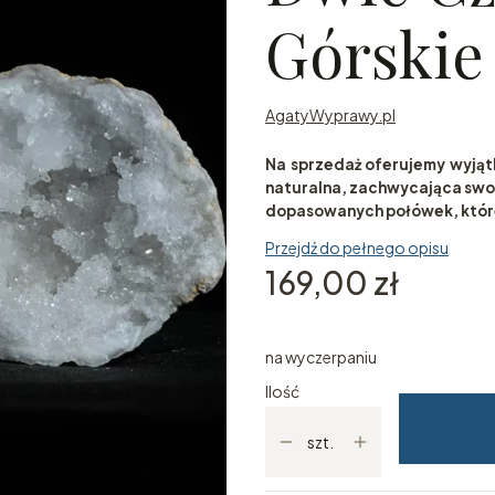
Górskie
AgatyWyprawy.pl
Na sprzedaż oferujemy wyją
naturalna, zachwycająca swoi
dopasowanych połówek, które 
Przejdź do pełnego opisu
Cena
169,00 zł
na wyczerpaniu
Ilość
szt.