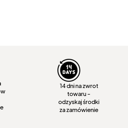
a
14 dni na zwrot
ów
towaru -
odzyskaj środki
ie
za zamówienie