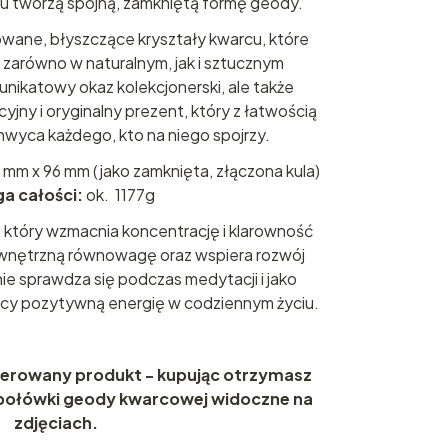
iu tworzą spójną, zamkniętą formę geody.
wane, błyszczące kryształy kwarcu, które
o zarówno w naturalnym, jak i sztucznym
 unikatowy okaz kolekcjonerski, ale także
ny i oryginalny prezent, który z łatwością
hwyca każdego, kto na niego spojrzy.
5 mm x 96 mm (jako zamknięta, złączona kula)
a całości:
ok. 1177g
 który wzmacnia koncentrację i klarowność
wnętrzną równowagę oraz wspiera rozwój
tnie sprawdza się podczas medytacji i jako
ący pozytywną energię w codziennym życiu.
ferowany produkt - kupując otrzymasz
 połówki geody kwarcowej widoczne na
zdjęciach.