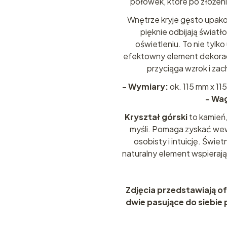
połówek, które po złożen
Wnętrze kryje gęsto upako
pięknie odbijają światł
oświetleniu. To nie tylko
efektowny element dekoracyj
przyciąga wzrok i zac
- Wymiary:
ok. 115 mm x 11
- Wag
Kryształ górski
to kamień,
myśli. Pomaga zyskać we
osobisty i intuicję. Świe
naturalny element wspieraj
Zdjęcia przedstawiają o
dwie pasujące do siebie