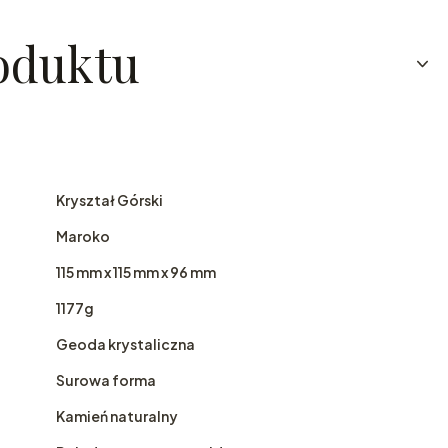
oduktu
Kryształ Górski
Maroko
115 mm x 115 mm x 96 mm
1177g
Geoda krystaliczna
Surowa forma
Kamień naturalny