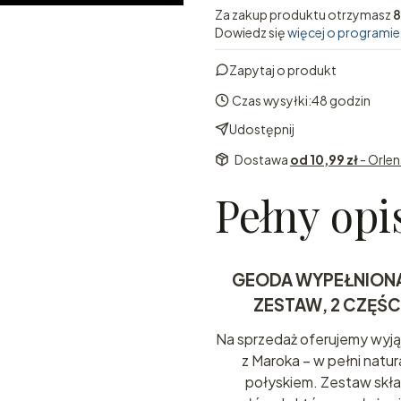
Za zakup produktu otrzymasz
8
Dowiedz się
więcej o programie
Zapytaj o produkt
Czas wysyłki:
48 godzin
Udostępnij
Dostawa
od 10,99 zł
- Orle
Pełny opi
GEODA WYPEŁNIONA
ZESTAW, 2 CZĘŚC
Na sprzedaż oferujemy wyj
z Maroka – w pełni nat
połyskiem. Zestaw skł