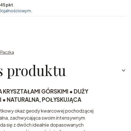
45 pkt
.
 lojalnościowym.
n Paczka
s produktu
 KRYSZTAŁAMI GÓRSKIMI • DUŻY
I • NATURALNA, POŁYSKUJĄCA
ątkowy okaz geody kwarcowej pochodzącej
uralna, zachwycająca swoim intensywnym
ada się z dwóch idealnie dopasowanych