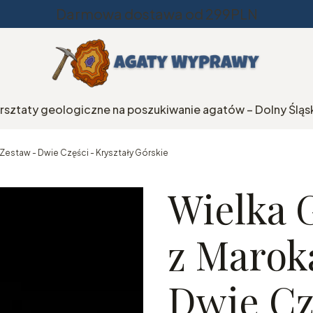
Darmowa dostawa od 299PLN
rsztaty geologiczne na poszukiwanie agatów – Dolny Śląs
estaw - Dwie Części - Kryształy Górskie
Wielka 
z Marok
Dwie Czę