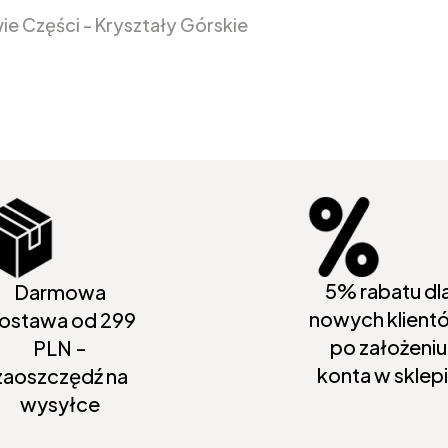
e Części - Kryształy Górskie
5% rabatu dl
Darmowa
nowych klient
ostawa od 299
po założeniu
PLN -
konta w sklep
zaoszczędź na
wysyłce