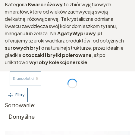
Kategoria
Kwarc różowy
to zbiór wyjątkowych
minerałów, które od wieków zachwycają swoją
delikatną, różową barwą. Ta krystaliczna odmiana
kwarcu zawdzięcza swój kolor domieszkom tytanu,
manganu lub żelaza. Na
AgatyWyprawy.pl
oferujemy szeroki wachlarz produktów: od potężnych
surowych brył
o naturalnej strukturze, przez idealnie
gładkie
otoczaki i bryłki polerowane
, aż po
unikatowe
wyroby kolekcjonerskie
.
Bransoletki
5
Filtry
Lista produktów
Sortowanie:
Domyślne