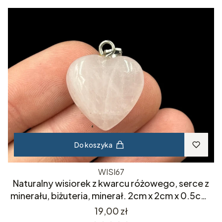
Do koszyka
WISI67
Naturalny wisiorek z kwarcu różowego, serce z
minerału, biżuteria, minerał. 2cm x 2cm x 0.5cm.
Kwarc różowy.
Cena
19,00 zł