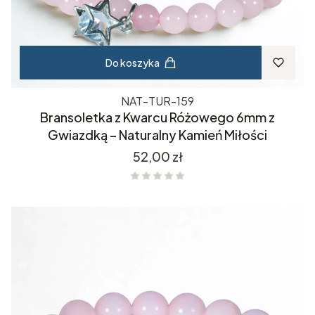
Do koszyka
NAT-TUR-159
Bransoletka z Kwarcu Różowego 6mm z
Gwiazdką – Naturalny Kamień Miłości
Cena
52,00 zł