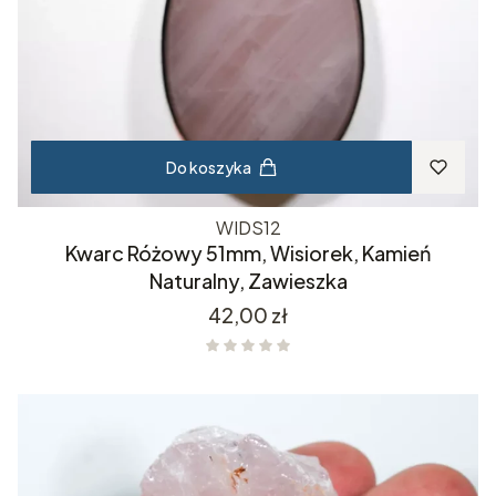
Do koszyka
WIDS12
Kwarc Różowy 51mm, Wisiorek, Kamień
Naturalny, Zawieszka
Cena
42,00 zł