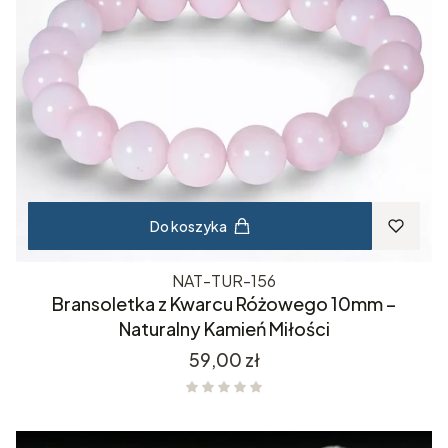
Do koszyka
NAT-TUR-156
Bransoletka z Kwarcu Różowego 10mm –
Naturalny Kamień Miłości
Cena
59,00 zł