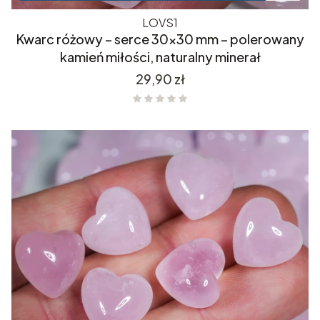
LOVS1
Kwarc różowy – serce 30x30 mm – polerowany
kamień miłości, naturalny minerał
Cena
29,90 zł