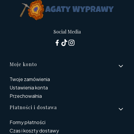
Social Media
Linki w stopce
Moje konto
Twoje zamówienia
Ustawienia konta
Przechowalnia
Płatności i dostawa
Formy płatności
Czas i koszty dostawy