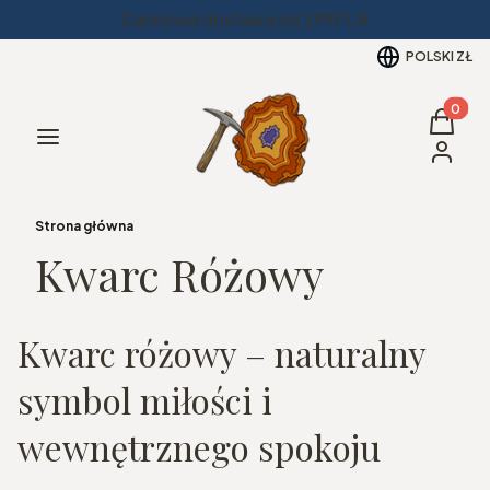
Darmowa dostawa od 299PLN
POLSKI
ZŁ
Produkt
Koszyk
Menu
Zaloguj 
Strona główna
Kwarc Różowy
Kwarc różowy – naturalny
symbol miłości i
wewnętrznego spokoju