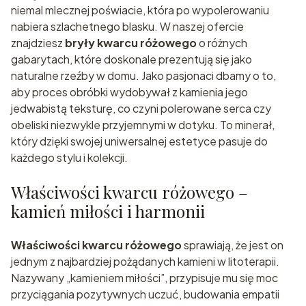
niemal mlecznej poświacie, która po wypolerowaniu
nabiera szlachetnego blasku. W naszej ofercie
znajdziesz
bryły kwarcu różowego
o różnych
gabarytach, które doskonale prezentują się jako
naturalne rzeźby w domu. Jako pasjonaci dbamy o to,
aby proces obróbki wydobywał z kamienia jego
jedwabistą teksturę, co czyni polerowane serca czy
obeliski niezwykle przyjemnymi w dotyku. To minerał,
który dzięki swojej uniwersalnej estetyce pasuje do
każdego stylu i kolekcji.
Właściwości kwarcu różowego –
kamień miłości i harmonii
Właściwości kwarcu różowego
sprawiają, że jest on
jednym z najbardziej pożądanych kamieni w litoterapii.
Nazywany „kamieniem miłości”, przypisuje mu się moc
przyciągania pozytywnych uczuć, budowania empatii