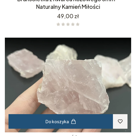
Naturalny Kamień Miłości
Cena
49,00 zł
Do koszyka