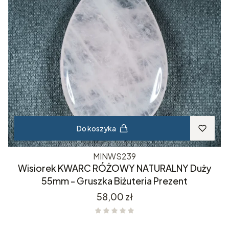
Do koszyka
MINWS239
Wisiorek KWARC RÓŻOWY NATURALNY Duży
55mm - Gruszka Biżuteria Prezent
Cena
58,00 zł