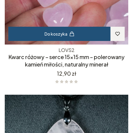
Do koszyka
LOVS2
Kwarc różowy – serce 15x15 mm – polerowany
kamień miłości, naturalny minerał
Cena
12,90 zł