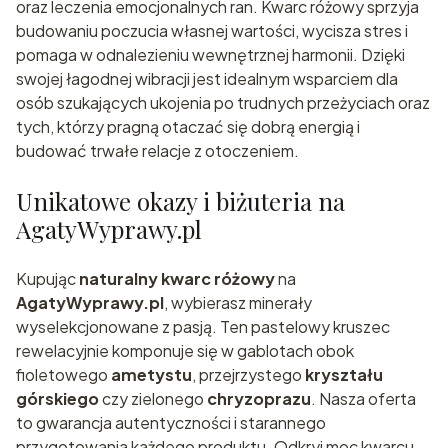
oraz leczenia emocjonalnych ran. Kwarc różowy sprzyja
budowaniu poczucia własnej wartości, wycisza stres i
pomaga w odnalezieniu wewnętrznej harmonii. Dzięki
swojej łagodnej wibracji jest idealnym wsparciem dla
osób szukających ukojenia po trudnych przeżyciach oraz
tych, którzy pragną otaczać się dobrą energią i
budować trwałe relacje z otoczeniem.
Unikatowe okazy i biżuteria na
AgatyWyprawy.pl
Kupując
naturalny kwarc różowy
na
AgatyWyprawy.pl
, wybierasz minerały
wyselekcjonowane z pasją. Ten pastelowy kruszec
rewelacyjnie komponuje się w gablotach obok
fioletowego
ametystu
, przejrzystego
kryształu
górskiego
czy zielonego
chryzoprazu
. Nasza oferta
to gwarancja autentyczności i starannego
przygotowania każdego produktu. Odkryj moc kwarcu