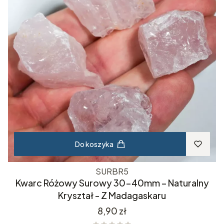
Do koszyka
SURBR5
Kwarc Różowy Surowy 30-40mm – Naturalny
Kryształ - Z Madagaskaru
Cena
8,90 zł