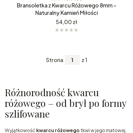
Bransoletka z Kwarcu Różowego 8mm –
Naturalny Kamień Miłości
Cena
54,00 zł
Strona
z 1
Różnorodność kwarcu
różowego – od brył po formy
szlifowane
Wyjątkowość
kwarcu różowego
tkwi w jego matowej,