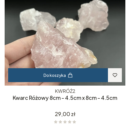
Do koszyka
KWRÓŻ2
Kwarc Różowy 8cm - 4.5cm x 8cm - 4.5cm
Cena
29,00 zł