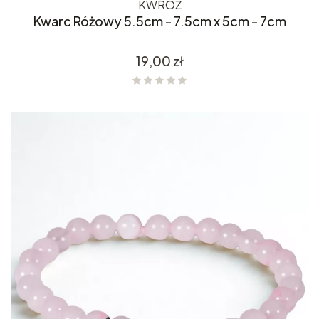
KWRÓŻ
Kwarc Różowy 5.5cm - 7.5cm x 5cm - 7cm
Cena
19,00 zł