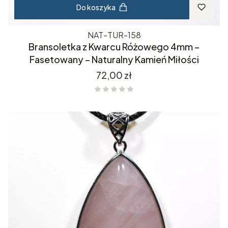
Do koszyka
NAT-TUR-158
Bransoletka z Kwarcu Różowego 4mm –
Fasetowany – Naturalny Kamień Miłości
Cena
72,00 zł