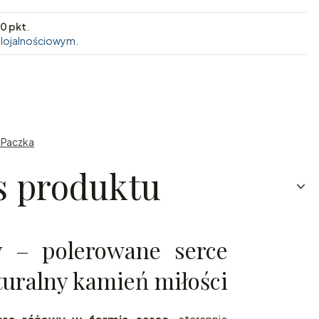
0 pkt
.
 lojalnościowym.
n Paczka
s produktu
 – polerowane serce
turalny kamień miłości