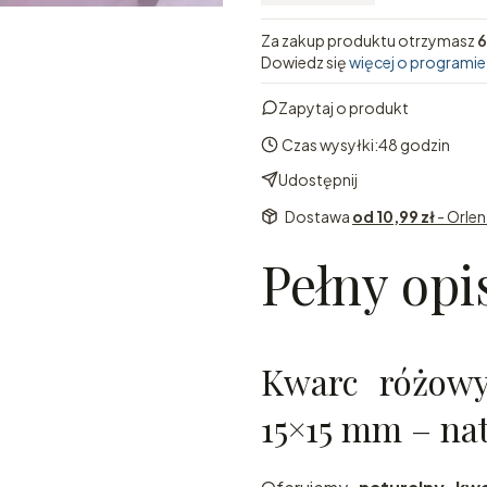
Za zakup produktu otrzymasz
6
Dowiedz się
więcej o programie
Zapytaj o produkt
Czas wysyłki:
48 godzin
Udostępnij
Dostawa
od 10,99 zł
- Orle
Pełny opi
Kwarc różowy
15×15 mm – na