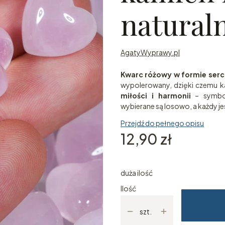
natural
AgatyWyprawy.pl
Kwarc różowy w formie serc
wypolerowany, dzięki czemu ka
miłości i harmonii
– symbol
wybierane są losowo, a każdy jes
Przejdź do pełnego opisu
Cena
12,90 zł
duża ilość
Ilość
szt.