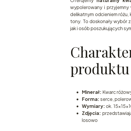
Oferujemy
naturalny kw
wypolerowany i przyjemny 
delikatnym odcieniem różu, 
tony. To doskonały wybór z
jak i osób poszukujących sy
Charakte
produktu
Minerał:
Kwarc różow
Forma:
serce, polero
Wymiary:
ok. 15x15x
Zdjęcia:
przedstawiają
losowo