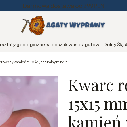
Darmowa dostawa od 299PLN
rsztaty geologiczne na poszukiwanie agatów – Dolny Śląs
rowany kamień miłości, naturalny minerał
Kwarc r
15x15 m
kamień 