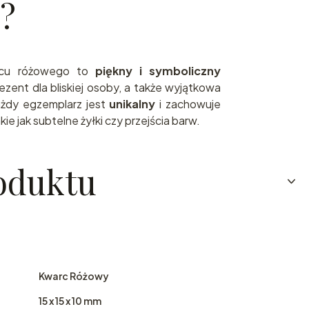
?
rcu różowego to
piękny i symboliczny
ezent dla bliskiej osoby, a także wyjątkowa
ażdy egzemplarz jest
unikalny
i zachowuje
ie jak subtelne żyłki czy przejścia barw.
oduktu
Kwarc Różowy
15 x 15 x 10 mm