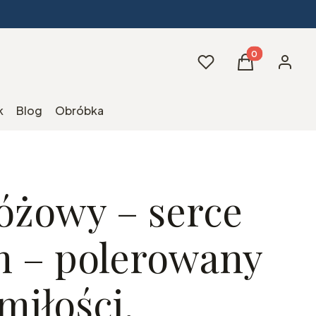
Produkty w kos
Ulubione
Koszyk
Zaloguj 
k
Blog
Obróbka
óżowy – serce
m – polerowany
miłości,