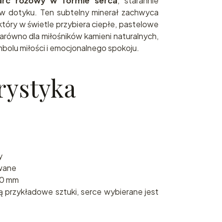
arc różowy w formie serca
, starannie
w dotyku. Ten subtelny minerał zachwyca
który w świetle przybiera ciepłe, pastelowe
arówno dla miłośników kamieni naturalnych,
mbolu miłości i emocjonalnego spokoju.
rystyka
y
wane
10 mm
 przykładowe sztuki, serce wybierane jest