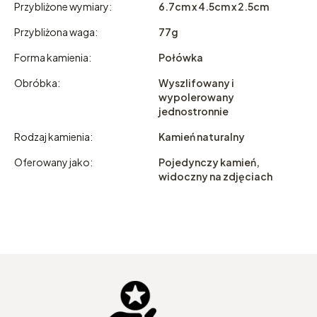
Przybliżone wymiary:
6.7cm x 4.5cm x 2.5cm
Przybliżona waga:
77g
Forma kamienia:
Połówka
Obróbka:
Wyszlifowany i
wypolerowany
jednostronnie
Rodzaj kamienia:
Kamień naturalny
Oferowany jako:
Pojedynczy kamień,
widoczny na zdjęciach