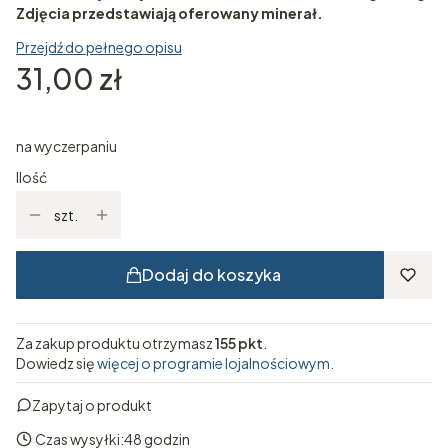
Zdjęcia przedstawiają oferowany minerał.
Przejdź do pełnego opisu
Cena
31,00 zł
na wyczerpaniu
Ilość
szt.
Dodaj do koszyka
Za zakup produktu otrzymasz
155 pkt
.
Dowiedz się
więcej o programie lojalnościowym.
Zapytaj o produkt
Czas wysyłki:
48 godzin