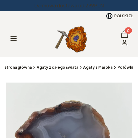
Darmowa dostawa od 299PLN
POLSKI
ZŁ
Produkt
Koszyk
Menu
Zaloguj 
Strona główna
Agaty z całego świata
Agaty z Maroka
Połówki