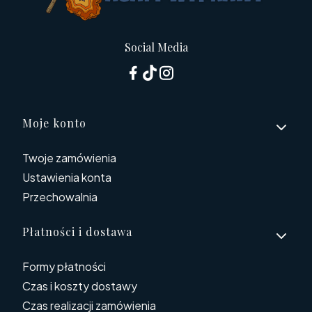
Social Media
Linki w stopce
Moje konto
Twoje zamówienia
Ustawienia konta
Przechowalnia
Płatności i dostawa
Formy płatności
Czas i koszty dostawy
Czas realizacji zamówienia