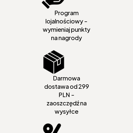
Program
lojalnościowy -
wymieniaj punkty
na nagrody
Darmowa
dostawa od 299
PLN -
zaoszczędź na
wysyłce