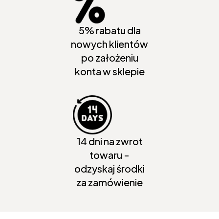
5% rabatu dla
nowych klientów
po założeniu
konta w sklepie
14 dni na zwrot
towaru -
odzyskaj środki
za zamówienie