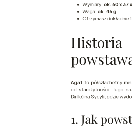
Wymiary:
ok. 60 x 37 
Waga:
ok. 46 g
Otrzymasz dokładnie te
Histor
powstawa
Agat
to półszlachetny mine
od starożytności. Jego n
Dirillo) na Sycylii, gdzie w
1. Jak pows