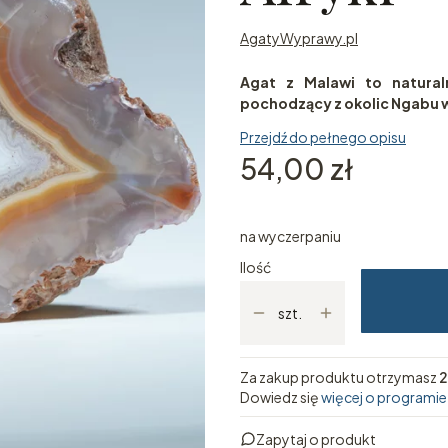
AgatyWyprawy.pl
Agat z Malawi to naturaln
pochodzący z okolic Ngabu w
Przejdź do pełnego opisu
Cena
54,00 zł
na wyczerpaniu
Ilość
szt.
Za zakup produktu otrzymasz
2
Dowiedz się
więcej o programie
Zapytaj o produkt