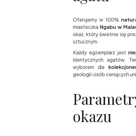
Oferujemy w 100%
natur
miasteczka
Ngabu w Mala
okaz, który świetnie się pr
sztucznym.
Każdy egzemplarz jest
ni
identycznych agatów. Ten
wyborem dla
kolekcjon
geologii i osób ceniących u
Parametr
okazu