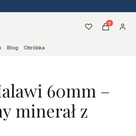
Produkty w kos
Ulubione
Koszyk
Zaloguj 
k
Blog
Obróbka
Malawi 60mm –
ny minerał z