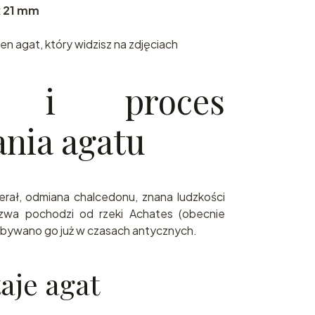
x 21 mm
n agat, który widzisz na zdjęciach
ia i proces
nia agatu
rał, odmiana chalcedonu, znana ludzkości
azwa pochodzi od rzeki Achates (obecnie
ydobywano go już w czasach antycznych.
taje agat