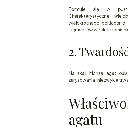
Formuje się w pust
Charakterystyczne wiel
wielokrotnego odkładania s
pigmentów w żelu krzemio
2. Twardość
Na skali Mohsa agat os
zarysowania i niezwykle trw
Właściwoś
agatu