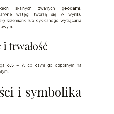
kach skalnych zwanych
geodami
.
obarwne wstęgi tworzą się w wyniku
ię krzemionki lub cyklicznego wytrącania
nkowym.
 i trwałość
iąga
6.5 – 7
, co czyni go odpornym na
ałym.
ci i symbolika