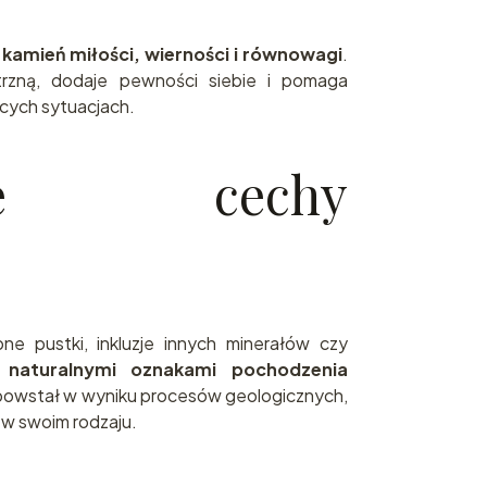
a
kamień miłości, wierności i równowagi
.
rzną, dodaje pewności siebie i pomaga
cych sytuacjach.
alne cechy
ne pustki, inkluzje innych minerałów czy
ą
naturalnymi oznakami pochodzenia
 powstał w wyniku procesów geologicznych,
 w swoim rodzaju.