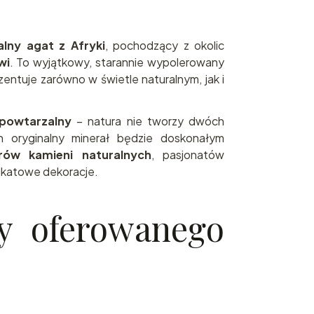
alny agat z Afryki
, pochodzący z okolic
wi
. To wyjątkowy, starannie wypolerowany
ezentuje zarówno w świetle naturalnym, jak i
epowtarzalny
– natura nie tworzy dwóch
 oryginalny minerał będzie doskonałym
erów kamieni naturalnych
, pasjonatów
nikatowe dekoracje.
y oferowanego