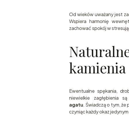
Od wieków uważany jest z
Wspiera harmonię wewnęt
zachować spokój w stresują
Natur
kamienia
Ewentualne spękania, drob
niewielkie zagłębienia s
agatu
. Świadczą o tym, że
czyniąc każdy okaz jedynym