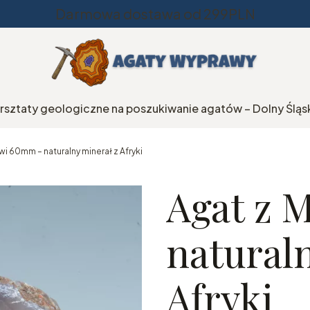
Darmowa dostawa od 299PLN
rsztaty geologiczne na poszukiwanie agatów – Dolny Śląs
wi 60mm – naturalny minerał z Afryki
Agat z 
natural
Afryki