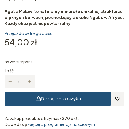
Agat z Malawi to naturalny minerał o unikalnej strukturze i
pięknych barwach, pochodzący z okolic Ngabu w Afryce.
Każdy okaz jest niepowtarzalny.
Przejdź do pełnego opisu
Cena
54,00 zł
na wyczerpaniu
Ilość
szt.
Dodaj do koszyka
Za zakup produktu otrzymasz
270 pkt
.
Dowiedz się
więcej o programie lojalnościowym.