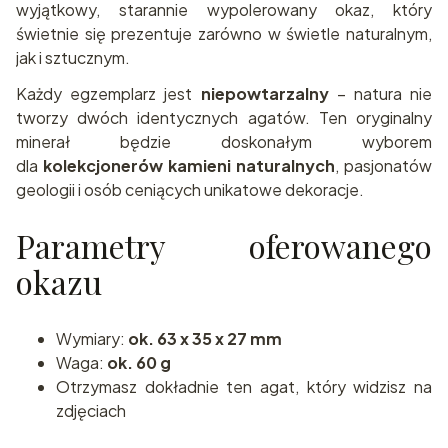
wyjątkowy, starannie wypolerowany okaz, który
świetnie się prezentuje zarówno w świetle naturalnym,
jak i sztucznym.
Każdy egzemplarz jest
niepowtarzalny
– natura nie
tworzy dwóch identycznych agatów. Ten oryginalny
minerał będzie doskonałym wyborem
dla
kolekcjonerów kamieni naturalnych
, pasjonatów
geologii i osób ceniących unikatowe dekoracje.
Parametry oferowanego
okazu
Wymiary:
ok. 63 x 35 x 27 mm
Waga:
ok. 60 g
Otrzymasz dokładnie ten agat, który widzisz na
zdjęciach