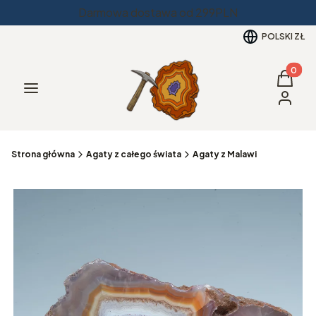
Darmowa dostawa od 299PLN
POLSKI
ZŁ
Produkt
Koszyk
Menu
Zaloguj 
Strona główna
Agaty z całego świata
Agaty z Malawi