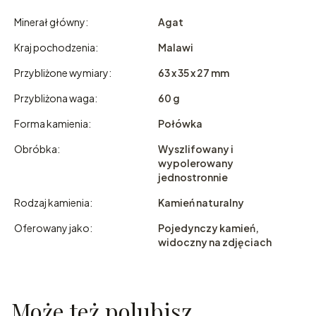
Minerał główny:
Agat
Kraj pochodzenia:
Malawi
Przybliżone wymiary:
63 x 35 x 27 mm
Przybliżona waga:
60 g
Forma kamienia:
Połówka
Obróbka:
Wyszlifowany i
wypolerowany
jednostronnie
Rodzaj kamienia:
Kamień naturalny
Oferowany jako:
Pojedynczy kamień,
widoczny na zdjęciach
Może też polubisz