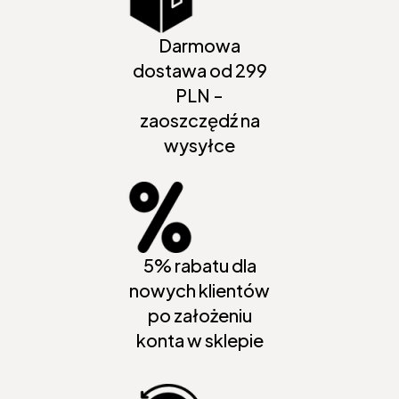
Darmowa
dostawa od 299
PLN -
zaoszczędź na
wysyłce
5% rabatu dla
nowych klientów
po założeniu
konta w sklepie