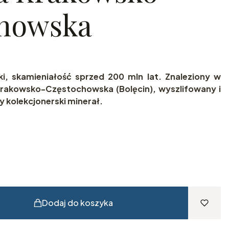
chowska
ki, skamieniałość sprzed 200 mln lat. Znaleziony w
 Krakowsko-Częstochowska (Bolęcin), wyszlifowany i
 kolekcjonerski minerał.
Dodaj do koszyka