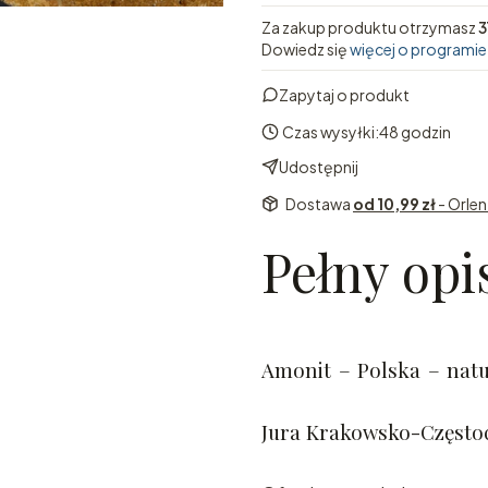
Za zakup produktu otrzymasz
3
Dowiedz się
więcej o programie
Zapytaj o produkt
Czas wysyłki:
48 godzin
Udostępnij
Dostawa
od 10,99 zł
- Orle
Pełny opi
Amonit – Polska – natu
Jura Krakowsko-Często