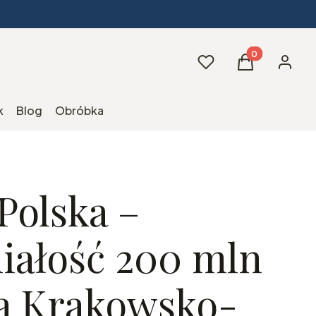
Produkty w kos
Ulubione
Koszyk
Zaloguj 
k
Blog
Obróbka
Polska –
iałość 200 mln
ra Krakowsko-