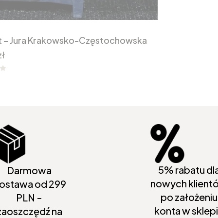
5
lat – Jura Krakowsko-Częstochowska
zł
5% rabatu dl
Darmowa
nowych klient
ostawa od 299
po założeniu
PLN -
konta w sklep
zaoszczędź na