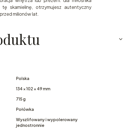
racja wnętrza lub prezent dla miłośnika
ąc tę skamielinę, otrzymujesz autentyczny
rzed milionów lat.
oduktu
Polska
134 × 102 × 49 mm
715 g
Połówka
Wyszlifowany i wypolerowany
jednostronnie