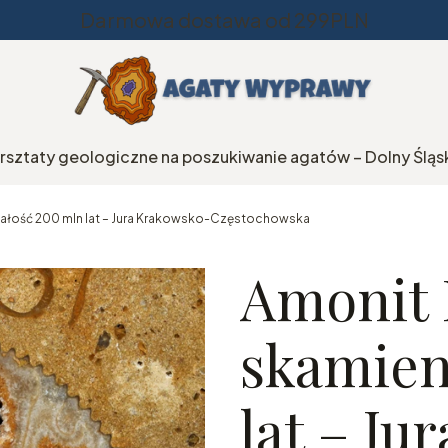
Darmowa dostawa od 299PLN
rsztaty geologiczne na poszukiwanie agatów – Dolny Śląs
iałość 200 mln lat – Jura Krakowsko-Częstochowska
Amonit 
skamien
lat – Ju