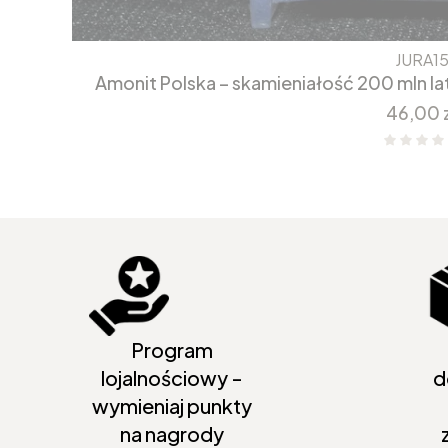
JURA1
Amonit Polska – skamieniałość 200 mln 
Cena
46,00 
Program
lojalnościowy -
d
wymieniaj punkty
na nagrody