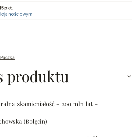
15 pkt
.
 lojalnościowym.
n Paczka
s produktu
ralna skamieniałość – 200 mln lat –
chowska (Bolęcin)