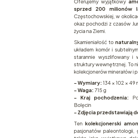
Oferujemy wyjątkowy
amo
sprzed 200 milionów l
Częstochowskiej, w okolic
okaz pochodzi z czasów Ju
życia na Ziemi.
Skamieniałość to
naturaln
układem komór i subtelnymi
starannie wyszlifowany i
struktury wewnętrznej. To 
kolekcjonerów minerałów i p
- Wymiary:
134 × 102 × 49
- Waga:
715 g
- Kraj pochodzenia:
Pol
Bolęcin
- Zdjęcia przedstawiają 
Ten
kolekcjonerski amon
pasjonatów paleontologii, g