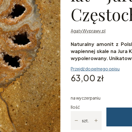
Często
AgatyWyprawy.pl
Naturalny amonit z Pols
wapiennej skale na Jura
wypolerowany. Unikatowy
Przejdź do pełnego opisu
Cena
63,00 zł
na wyczerpaniu
Ilość
szt.