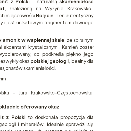
nit z Polski
– naturalną
skamieniałość
at
, znalezioną na Wyżynie Krakowsko-
ach miejscowości
Bolęcin
. Ten autentyczny
ry i jest unikatowym fragmentem dawnego
y amonit w wapiennej skale
, ze spiralnym
 akcentami krystalicznymi. Kamień został
 wypolerowany, co podkreśla piękno jego
niezwykły okaz
polskiej geologii
, idealny dla
asjonatów skamieniałości.
 mm
ska – Jura Krakowsko-Częstochowska,
dokładnie oferowany okaz
it z Polski
to doskonała propozycja dla
eologii i minerałów. Idealnie sprawdzi się