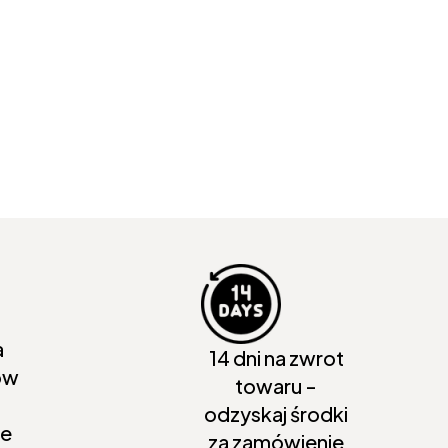
a
14 dni na zwrot
ów
towaru -
odzyskaj środki
ie
za zamówienie