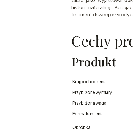
także jako wyjątkowa deko
historii naturalnej. Kupuj
fragment dawnej przyrody sp
Cechy pr
Produkt
Kraj pochodzenia:
Przybliżone wymiary:
Przybliżona waga:
Forma kamienia:
Obróbka: