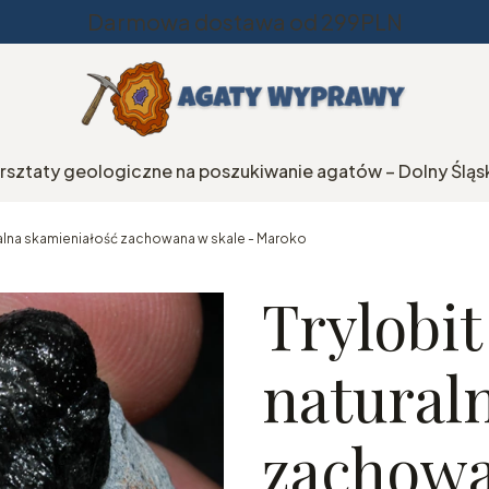
Darmowa dostawa od 299PLN
rsztaty geologiczne na poszukiwanie agatów – Dolny Śląs
ralna skamieniałość zachowana w skale - Maroko
Trylobit
natural
zachowa