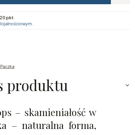
20 pkt
.
 lojalnościowym.
n Paczka
s produktu
ops – skamieniałość w
a – naturalna forma,