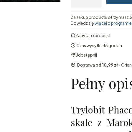
Za zakup produktu otrzymasz
3
Dowiedz się
więcej o programie
Zapytaj o produkt
Czas wysyłki:
48 godzin
Udostępnij
Dostawa
od 10,99 zł
- Orle
Pełny opi
Trylobit Phac
skale z Marok