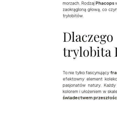
morzach. Rodzaj
Phacops
w
zaokrągloną głową, co czyn
trylobitów.
Dlaczeg
trylobita
To nie tylko fascynujący
fra
efektowny element kolekcji
pasjonatów natury. Każdy o
kolorem i ułożeniem w skal
świadectwem przeszłości 