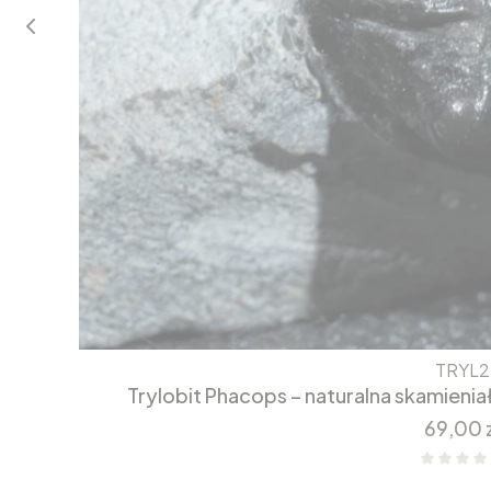
TRYL2
Trylobit Phacops – naturalna skamieni
Cena
69,00 