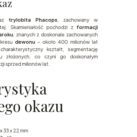
kaz
kaz
trylobita Phacops
, zachowany w
ystej. Skamieniałość pochodzi z
formacji
aroku
, znanych z doskonale zachowanych
okresu
dewonu
– około 400 milionów lat
charakterystyczny kształt, segmentację
zu złożonych, co czyni go doskonałym
ji sprzed milionów lat.
rystyka
ego okazu
x 33 x 22 mm