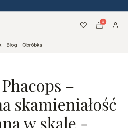
Produkty w kos
Ulubione
Koszyk
Zaloguj 
k
Blog
Obróbka
 Phacops –
na skamieniałość
na w skale -