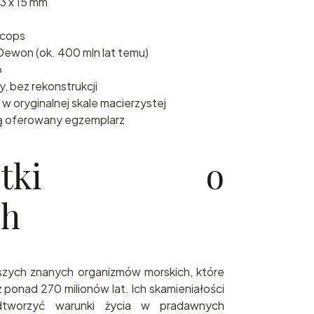
3 x 15 mm
acops
ewon (ok. 400 mln lat temu)
o
y, bez rekonstrukcji
w oryginalnej skale macierzystej
ą oferowany egzemplarz
wostki o
ch
arszych znanych organizmów morskich, które
ponad 270 milionów lat. Ich skamieniałości
tworzyć warunki życia w pradawnych