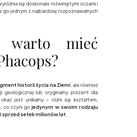
yróżnia się doskonale rozwiniętymi oczami i
i go jednym z najbardziej rozpoznawalnych
o warto mieć
 Phacops?
gment historii życia na Ziemi
, ale również
 geologicznej lub oryginalny prezent dla
kaz jest unikalny – różni się kształtem,
e, co czyni go
jedynym w swoim rodzaju
sprzed setek milionów lat
.