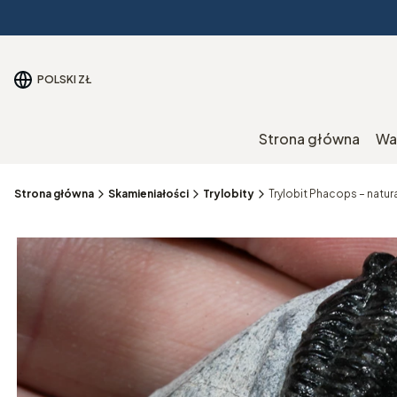
POLSKI
ZŁ
Strona główna
Wa
Strona główna
Skamieniałości
Trylobity
Trylobit Phacops – natu