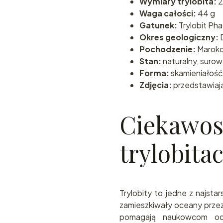
Wymiary trylobita:
2
Waga całości:
44 g
Gatunek:
Trylobit Ph
Okres geologiczny:
D
Pochodzenie:
Marok
Stan:
naturalny, surow
Forma:
skamieniałość 
Zdjęcia:
przedstawiaj
Cieka
trylobita
Trylobity to jedne z najst
zamieszkiwały oceany przez 
pomagają naukowcom od