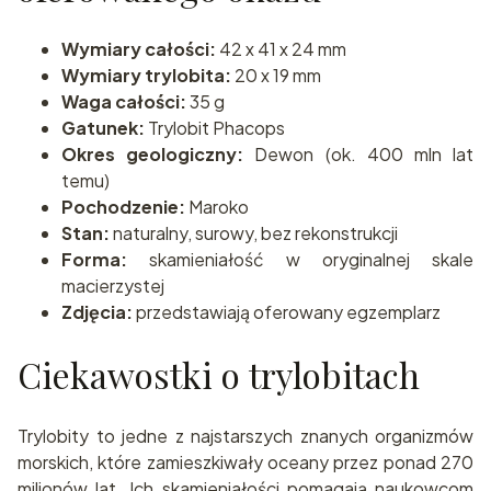
Wymiary całości:
42 x 41 x 24 mm
Wymiary trylobita:
20 x 19 mm
Waga całości:
35 g
Gatunek:
Trylobit Phacops
Okres geologiczny:
Dewon (ok. 400 mln lat
temu)
Pochodzenie:
Maroko
Stan:
naturalny, surowy, bez rekonstrukcji
Forma:
skamieniałość w oryginalnej skale
macierzystej
Zdjęcia:
przedstawiają oferowany egzemplarz
Ciekawostki o trylobitach
Trylobity to jedne z najstarszych znanych organizmów
morskich, które zamieszkiwały oceany przez ponad 270
milionów lat. Ich skamieniałości pomagają naukowcom