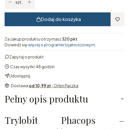
szt.
Dodaj do koszyka
Za zakup produktu otrzymasz
320 pkt
.
Dowiedz się
więcej o programie lojalnościowym.
Zapytaj o produkt
Czas wysyłki:
48 godzin
Udostępnij
Dostawa
od 10,99 zł
- Orlen Paczka
Pełny opis produktu
Trylobit Phacops –