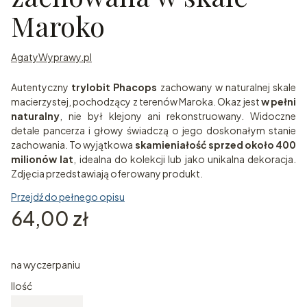
Maroko
AgatyWyprawy.pl
Autentyczny
trylobit Phacops
zachowany w naturalnej skale
macierzystej, pochodzący z terenów Maroka. Okaz jest
w pełni
naturalny
, nie był klejony ani rekonstruowany. Widoczne
detale pancerza i głowy świadczą o jego doskonałym stanie
zachowania. To wyjątkowa
skamieniałość sprzed około 400
milionów lat
, idealna do kolekcji lub jako unikalna dekoracja.
Zdjęcia przedstawiają oferowany produkt.
Przejdź do pełnego opisu
Cena
64,00 zł
na wyczerpaniu
Ilość