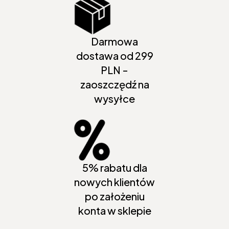
Darmowa
dostawa od 299
PLN -
zaoszczędź na
wysyłce
5% rabatu dla
nowych klientów
po założeniu
konta w sklepie