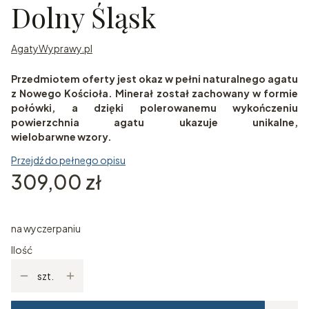
Dolny Śląsk
AgatyWyprawy.pl
Przedmiotem oferty jest okaz w pełni naturalnego agatu
z Nowego Kościoła. Minerał został zachowany w formie
połówki, a dzięki polerowanemu wykończeniu
powierzchnia agatu ukazuje unikalne,
wielobarwne wzory.
Przejdź do pełnego opisu
Cena
309,00 zł
na wyczerpaniu
Ilość
szt.