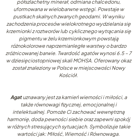
półszlachetny minerał, odmiana chalcedonu,
uformowana w wielobarwne wstęgi. Powstaje w
pustkach skalnych zwanych geodami. W wyniku
zachodzenia procesów wielokrotnego wydzielania się
krzemionki z roztworów lub cyklicznego wytrącania się
pigmentu w żelu krzemionkowym powstają
różnokolorowe naprzemianległe warstwy o bardzo
zróżnicowanej barwie. Twardość agatów wynosi 6.5 – 7
w dziesięciostopniowej skali MOHSA. Oferowany okaz
został znaleziony w Polsce w miejscowości Nowy
Kościół.
Agat
uznawany jest za kamień wierności i miłości, a
także równowagi fizycznej, emocjonalnej i
intelektualnej. Pomoże Ci zachować wewnętrzną
harmonię, doda pewności siebie oraz zapewni spokój
w różnych stresujących sytuacjach. Symbolizuje takie
wartości jak: Miłość, Wierność i Równowaga.