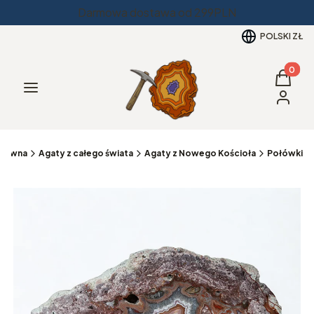
Darmowa dostawa od 299PLN
POLSKI
ZŁ
Produkt
Koszyk
Menu
Zaloguj 
główna
Agaty z całego świata
Agaty z Nowego Kościoła
Połówki