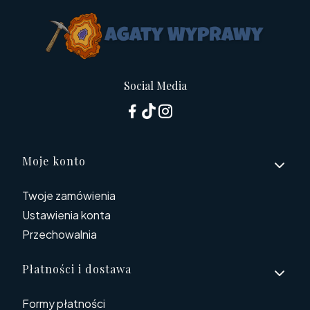
Social Media
Linki w stopce
Moje konto
Twoje zamówienia
Ustawienia konta
Przechowalnia
Płatności i dostawa
Formy płatności