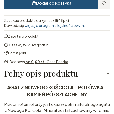
Dodaj do koszyka
Za zakup produktu otrzymasz
1545 pkt
.
Dowiedz się
więcej o programie lojalnościowym.
Zapytaj o produkt
Czas wysyłki:
48 godzin
Udostępnij
Dostawa
od 0,00 zł
- Orlen Paczka
Pełny opis produktu
AGAT Z NOWEGO KOŚCIOŁA - POŁÓWKA -
KAMIEŃ PÓŁSZLACHETNY
Przedmiotem oferty jest okaz w pełni naturalnego agatu
z Nowego Kościoła. Minerał został zachowany w formie