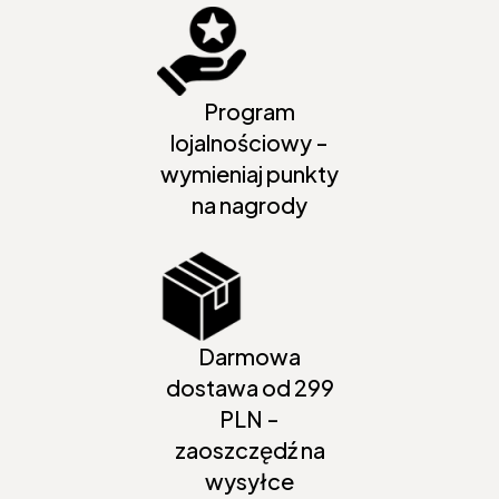
Program
lojalnościowy -
wymieniaj punkty
na nagrody
Darmowa
dostawa od 299
PLN -
zaoszczędź na
wysyłce