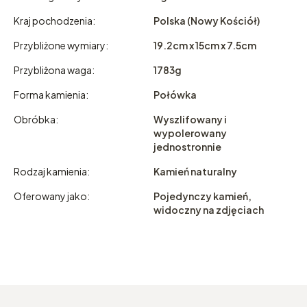
Kraj pochodzenia:
Polska (Nowy Kościół)
Przybliżone wymiary:
19.2cm x 15cm x 7.5cm
Przybliżona waga:
1783g
Forma kamienia:
Połówka
Obróbka:
Wyszlifowany i
wypolerowany
jednostronnie
Rodzaj kamienia:
Kamień naturalny
Oferowany jako:
Pojedynczy kamień,
widoczny na zdjęciach