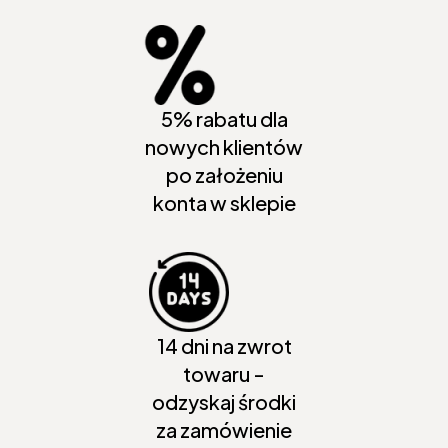
5% rabatu dla
nowych klientów
po założeniu
konta w sklepie
14 dni na zwrot
towaru -
odzyskaj środki
za zamówienie