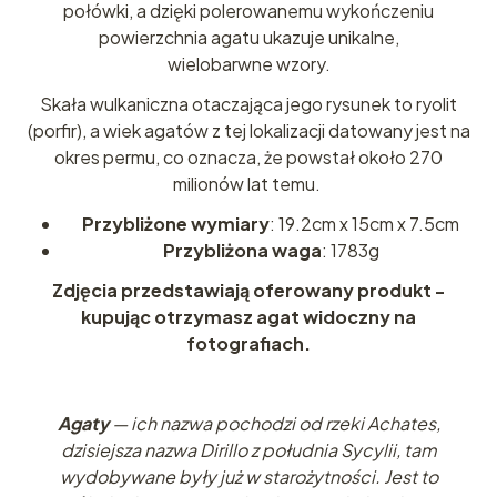
połówki, a dzięki polerowanemu wykończeniu
powierzchnia agatu ukazuje unikalne,
wielobarwne wzory.
Skała wulkaniczna otaczająca jego rysunek to ryolit
(porfir), a wiek agatów z tej lokalizacji datowany jest na
okres permu, co oznacza, że powstał około 270
milionów lat temu.
Przybliżone wymiary
: 19.2cm x 15cm x 7.5cm
Przybliżona waga
: 1783g
Zdjęcia przedstawiają oferowany produkt -
kupując otrzymasz agat widoczny na
fotografiach.
Agaty
— ich nazwa pochodzi od rzeki Achates,
dzisiejsza nazwa Dirillo z południa Sycylii, tam
wydobywane były już w starożytności. Jest to